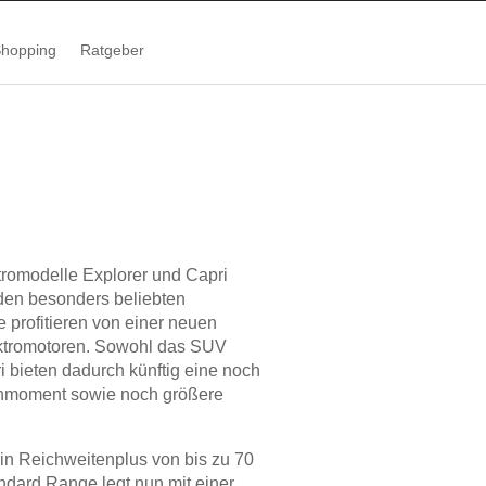
hopping
Ratgeber
ktromodelle Explorer und Capri
den besonders beliebten
 profitieren von einer neuen
ektromotoren. Sowohl das SUV
i bieten dadurch künftig eine noch
ehmoment sowie noch größere
ein Reichweitenplus von bis zu 70
ndard Range legt nun mit einer