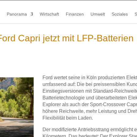
Panorama
Wirtschaft
Finanzen
Umwelt
Soziales
S
ord Capri jetzt mit LFP-Batterien
Ford wertet seine in Köln produzierten Ele
umfassend auf: Die bei preissensiblen Kun
Einstiegsversionen mit Standard-Reichweite
Batterietechnologie und überarbeiteten El
Explorer als auch der Sport-Crossover Capr
höhere Reichweite, mehr Leistung und Dr
Flexibilität beim Laden.
Der modifizierte Antriebsstrang ermöglicht 
Kilometern. Das bedeutet: Der Explorer Sta