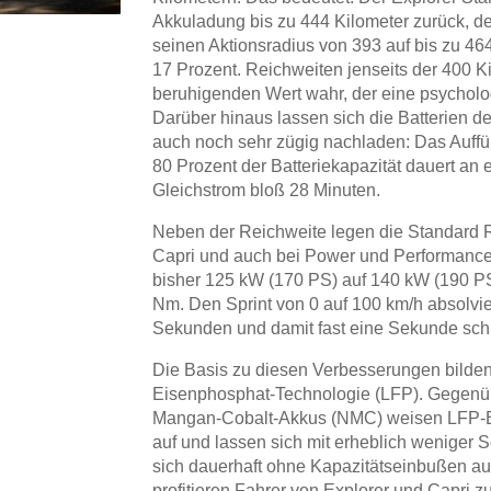
Akkuladung bis zu 444 Kilometer zurück, de
seinen Aktionsradius von 393 auf bis zu 46
17 Prozent. Reichweiten jenseits der 400 
beruhigenden Wert wahr, der eine psycholog
Darüber hinaus lassen sich die Batterien d
auch noch sehr zügig nachladen: Das Auffü
80 Prozent der Batteriekapazität dauert an
Gleichstrom bloß 28 Minuten.
Neben der Reichweite legen die Standard 
Capri und auch bei Power und Performance z
bisher 125 kW (170 PS) auf 140 kW (190 P
Nm. Den Sprint von 0 auf 100 km/h absolvie
Sekunden und damit fast eine Sekunde schne
Die Basis zu diesen Verbesserungen bilden 
Eisenphosphat-Technologie (LFP). Gegenüb
Mangan-Cobalt-Akkus (NMC) weisen LFP-Ba
auf und lassen sich mit erheblich weniger S
sich dauerhaft ohne Kapazitätseinbußen au
profitieren Fahrer von Explorer und Capri z