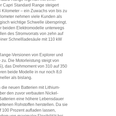
r Capri Standard Range steigert
4 Kilometer – ein Zuwachs von bis zu
Kilometer nehmen viele Kunden als
isch wichtige Schwelle überspringt.
er beiden Elektromodelle unterwegs
llen des Stromvorrats von zehn auf
 einer Schnellladesäule mit 110 kW
Range-Versionen von Explorer und
u. Die Motorleistung steigt von
S), das Drehmoment von 310 auf 350
ren beide Modelle in nur noch 8,0
ller als bislang.
die neuen Batterien mit Lithium-
er den zuvor verbauten Nickel-
tterien eine höhere Lebensdauer
eltenen Rohstoffen herstellen. Da sie
f 100 Prozent aufladen lassen,
udem von maximaler Flexibilität bei