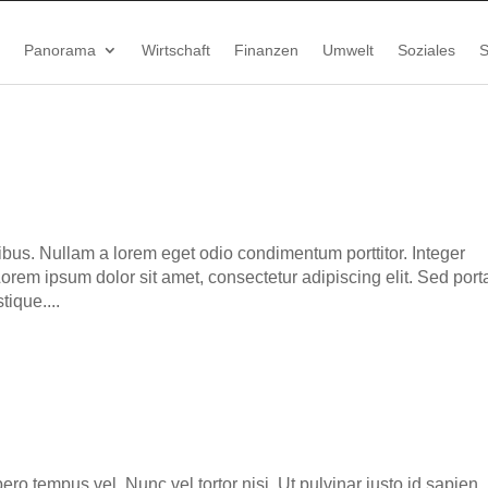
Panorama
Wirtschaft
Finanzen
Umwelt
Soziales
S
bus. Nullam a lorem eget odio condimentum porttitor. Integer
rem ipsum dolor sit amet, consectetur adipiscing elit. Sed port
tique....
ibero tempus vel. Nunc vel tortor nisi. Ut pulvinar justo id sapien