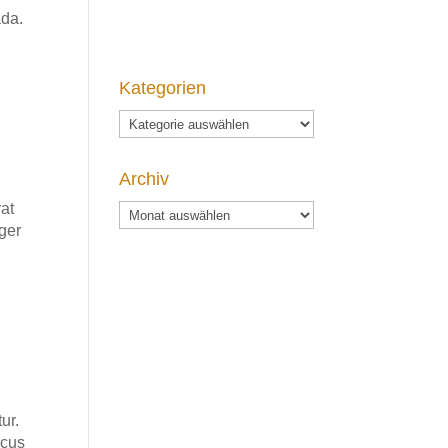
ada.
Kategorien
Kategorien
Archiv
rat
Archiv
eger
ur.
acus