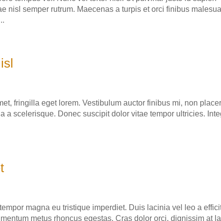
ae nisl semper rutrum. Maecenas a turpis et orci finibus malesu
..
isl
et, fringilla eget lorem. Vestibulum auctor finibus mi, non place
a a scelerisque. Donec suscipit dolor vitae tempor ultricies. Int
t
mpor magna eu tristique imperdiet. Duis lacinia vel leo a efficit
dimentum metus rhoncus egestas. Cras dolor orci, dignissim at l