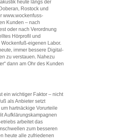
rakustik heute längs der
 Doberan, Rostock und
ter www.wockenfuss-
lten Kunden – nach
est oder nach Verordnung
elltes Hörprofil und
m Wockenfuß-eigenen Labor.
heute, immer bessere Digital-
en zu verstauen. Nahezu
lfer“ dann am Ohr des Kunden
 ein wichtiger Faktor – nicht
uß als Anbieter setzt
 um hartnäckige Vorurteile
Mit Aufklärungskampagnen
triebs arbeitet das
mmschwellen zum besseren
n heute alle zufriedenen