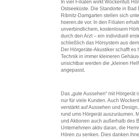
In vier Filialen wirkt Wockenfuß Hö
Ostseeküste. Die Standorte in Bad
Ribnitz-Damgarten stellen sich un
hoeren.de vor. In den Filialen erha
unverbindlichem, kostenlosem Hört
durch den Arzt – ein individuell erst
schließlich das Hörsystem aus de
Der Hörgeräte-Akustiker schafft es 
Technik in immer kleineren Gehäus
unsichtbar werden die „kleinen He
angepasst.
Das „gute Aussehen“ mit Hörgerät ist
nur für viele Kunden. Auch Wockenf
verstärkt auf Aussehen und Design,
rund ums Hörgerät auszuräumen. 
und Aktionen auch außerhalb des Be
Unternehmen aktiv daran, die He
Hören zu senken. Dies danken ihne