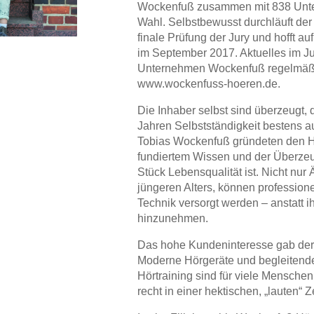
Wockenfuß zusammen mit 838 Unte
Wahl. Selbstbewusst durchläuft der
finale Prüfung der Jury und hofft au
im September 2017. Aktuelles im Jub
Unternehmen Wockenfuß regelmäßig
www.wockenfuss-hoeren.de.
Die Inhaber selbst sind überzeugt,
Jahren Selbstständigkeit bestens au
Tobias Wockenfuß gründeten den Hö
fundiertem Wissen und der Überzeu
Stück Lebensqualität ist. Nicht nur
jüngeren Alters, können professione
Technik versorgt werden – anstatt i
hinzunehmen.
Das hohe Kundeninteresse gab der
Moderne Hörgeräte und begleitende
Hörtraining sind für viele Menschen
recht in einer hektischen, „lauten“ Ze